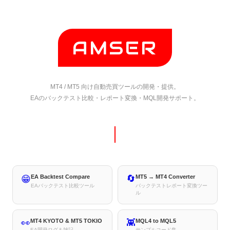
AMSER
MT4 / MT5 向け自動売買ツールの開発・提供。
EAのバックテスト比較・レポート変換・MQL開発サポート。
EA Backtest Compare
🔄
MT5 → MT4 Converter
😁
EAバックテスト比較ツール
バックテストレポート変換ツー
ル
👀
MT4 KYOTO & MT5 TOKIO
👾
MQL4 to MQL5
EA開発ログ＆雑記
サンプルコード集