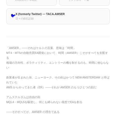
X (formerly Twitter) — TACA.AMSER
🐦
日々の錯乱記録
「AMSER」——それはケルトの言葉、意味は「時間」
MT4・MT5の自動売買EA開発において、時間（AMSER）こそがすべてを支配す
る
相場の方向性、ボラティリティ、エントリーの機を制するのも、時間に他ならな
い
創業者が生まれた街、ニューヨーク。その街はかつて NEW AMSTERDAM と呼ば
れていた
AMS からやってきた者（ER）——それが AMSER のもうひとつの顔だ
アムステルダムは自由の街
MQL4・MQL5を駆使し、何にも縛られない発想でEAを創る
——そのすべてが、AMSER の理念である