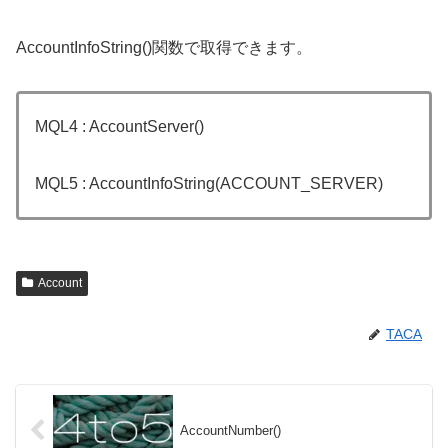
AccountInfoString()関数で取得できます。
MQL4 : AccountServer()
MQL5 : AccountInfoString(ACCOUNT_SERVER)
Account
TACA
AccountNumber()