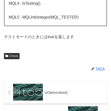
MQL4 : IsTesting()
MQL5 : MQLInfoInteger(MQL_TESTER)
テストモードのときにはtrueを返します
Check
TACA
IsOptimization()