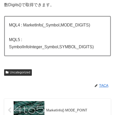
数Digits()で取得できます。
MQL4 : MarketInfo(_Symbol,MODE_DIGITS)
MQL5 :
SymbolInfoInteger_Symbol,SYMBOL_DIGITS)
Uncategorized
TACA
MarketInfo() MODE_POINT