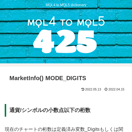
MQL4 to MQL5 dictionary
MarketInfo() MODE_DIGITS
2022.05.13
2022.04.15
通貨/シンボルの小数点以下の桁数
現在のチャートの桁数は定義済み変数_Digitsもしくは関