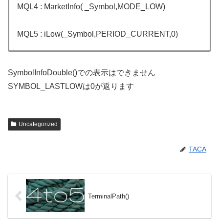
MQL4 : MarketInfo( _Symbol,MODE_LOW)
MQL5 : iLow(_Symbol,PERIOD_CURRENT,0)
SymbolInfoDouble()での表示はできません
SYMBOL_LASTLOWは0が返ります
Uncategorized
TACA
TerminalPath()