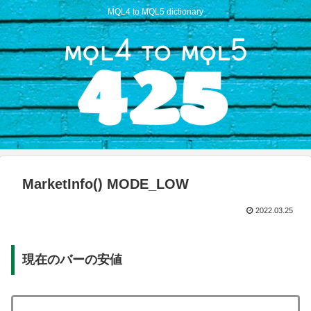
MQL4 to MQL5 dictionary
MarketInfo() MODE_LOW
2022.03.25
現在のバーの安値