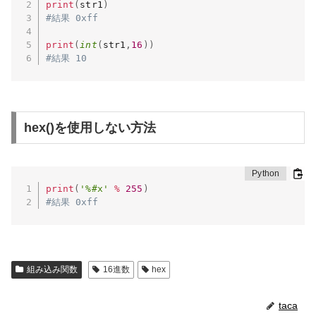
print
(
str1
)
#結果 0xff
print
(
int
(
str1
,
16
)
)
#結果 10
hex()を使用しない方法
print
(
'%#x'
%
255
)
#結果 0xff
組み込み関数
16進数
hex
taca