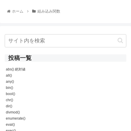
ホーム
組み込み関数
投稿一覧
abs() 絶対値
all()
any()
bin()
bool()
chr()
dir()
divmod()
enumerate()
eval()
exec()