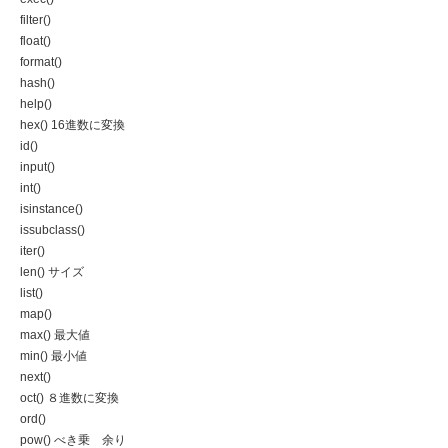
filter()
float()
format()
hash()
help()
hex() 16進数に変換
id()
input()
int()
isinstance()
issubclass()
iter()
len() サイズ
list()
map()
max() 最大値
min() 最小値
next()
oct() ８進数に変換
ord()
pow() べき乗 余り