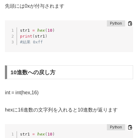
先頭には0xが付与されます
str1 
=
hex
(
10
)
print
(
str1
)
#結果 0xff
10進数への戻し方
int = int(hex,16)
hexに16進数の文字列を入れると10進数が返ります
str1 
=
hex
(
10
)