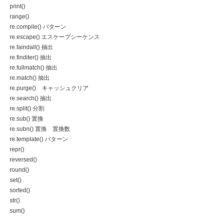
print()
range()
re.compile() パターン
re.escape() エスケープシーケンス
re.faindall() 抽出
re.finditer() 抽出
re.fullmatch() 抽出
re.match() 抽出
re.purge() キャッシュクリア
re.search() 抽出
re.split() 分割
re.sub() 置換
re.subn() 置換 置換数
re.template() パターン
repr()
reversed()
round()
set()
sorted()
str()
sum()