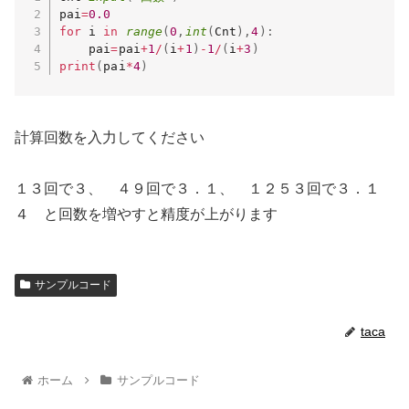
pai
=
0.0
for
 i 
in
range
(
0
,
int
(
Cnt
)
,
4
)
:
    pai
=
pai
+
1
/
(
i
+
1
)
-
1
/
(
i
+
3
)
print
(
pai
*
4
)
計算回数を入力してください
１３回で３、 ４９回で３．１、 １２５３回で３．１
４ と回数を増やすと精度が上がります
サンプルコード
taca
ホーム
サンプルコード