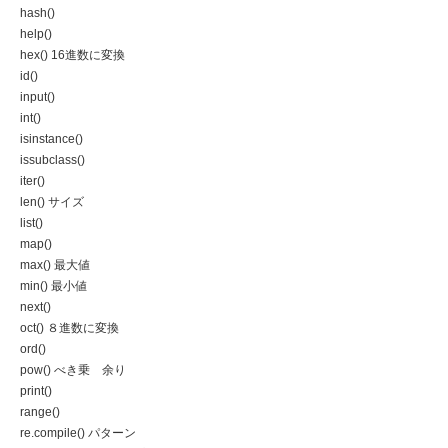
hash()
help()
hex() 16進数に変換
id()
input()
int()
isinstance()
issubclass()
iter()
len() サイズ
list()
map()
max() 最大値
min() 最小値
next()
oct() ８進数に変換
ord()
pow() べき乗 余り
print()
range()
re.compile() パターン