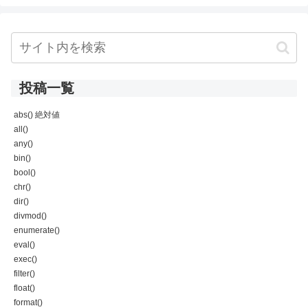
投稿一覧
abs() 絶対値
all()
any()
bin()
bool()
chr()
dir()
divmod()
enumerate()
eval()
exec()
filter()
float()
format()