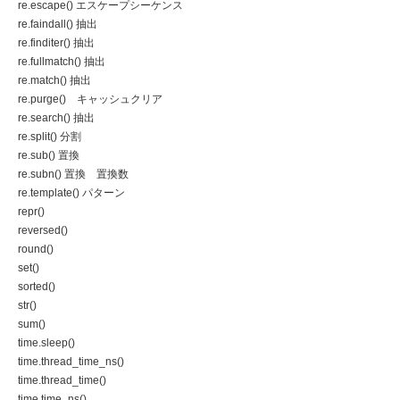
re.escape() エスケープシーケンス
re.faindall() 抽出
re.finditer() 抽出
re.fullmatch() 抽出
re.match() 抽出
re.purge() キャッシュクリア
re.search() 抽出
re.split() 分割
re.sub() 置換
re.subn() 置換 置換数
re.template() パターン
repr()
reversed()
round()
set()
sorted()
str()
sum()
time.sleep()
time.thread_time_ns()
time.thread_time()
time.time_ns()