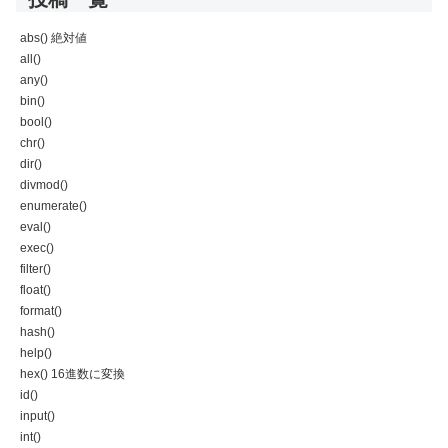
abs() 絶対値
all()
any()
bin()
bool()
chr()
dir()
divmod()
enumerate()
eval()
exec()
filter()
float()
format()
hash()
help()
hex() 16進数に変換
id()
input()
int()