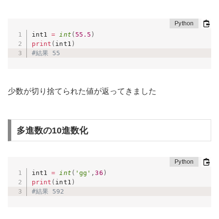
int1 
=
int
(
55.5
)
print
(
int1
)
#結果 55
少数が切り捨てられた値が返ってきました
多進数の10進数化
int1 
=
int
(
'gg'
,
36
)
print
(
int1
)
#結果 592