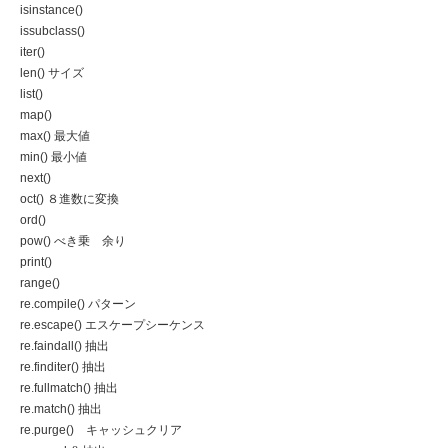
isinstance()
issubclass()
iter()
len() サイズ
list()
map()
max() 最大値
min() 最小値
next()
oct() ８進数に変換
ord()
pow() べき乗 余り
print()
range()
re.compile() パターン
re.escape() エスケープシーケンス
re.faindall() 抽出
re.finditer() 抽出
re.fullmatch() 抽出
re.match() 抽出
re.purge() キャッシュクリア