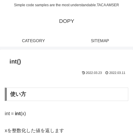
Simple code samples are the most understandable.TACA AMSER
DOPY
CATEGORY
SITEMAP
int()
2022.03.23
2022.03.11
使い方
int =
int
(x)
xを整数化した値を返します