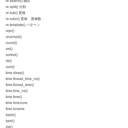
re.search() 抽出
re.split() 分割
re.sub() 置換
re.subn() 置換 置換数
re.template() パターン
repr()
reversed()
round()
set()
sorted()
str()
sum()
time.sleep()
time.thread_time_ns()
time.thread_time()
time.time_ns()
time.time()
time.timezone
time.tzname
tuple()
type()
zip()