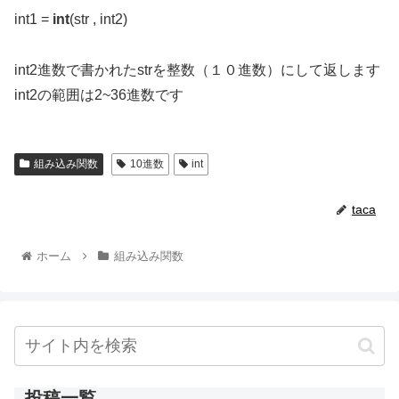
int1 =
int
(str , int2)
int2進数で書かれたstrを整数（１０進数）にして返します
int2の範囲は2~36進数です
組み込み関数
10進数
int
taca
ホーム
組み込み関数
投稿一覧