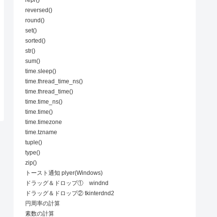
reversed()
round()
set()
sorted()
str()
sum()
time.sleep()
time.thread_time_ns()
time.thread_time()
time.time_ns()
time.time()
time.timezone
time.tzname
tuple()
type()
zip()
トースト通知 plyer(Windows)
ドラッグ＆ドロップ① windnd
ドラッグ＆ドロップ② tkinterdnd2
円周率の計算
素数の計算