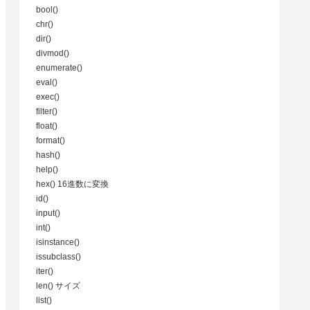
bool()
chr()
dir()
divmod()
enumerate()
eval()
exec()
filter()
float()
format()
hash()
help()
hex() 16進数に変換
id()
input()
int()
isinstance()
issubclass()
iter()
len() サイズ
list()