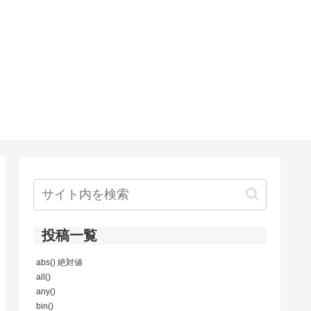
投稿一覧
abs() 絶対値
all()
any()
bin()