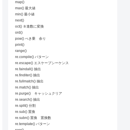
map()
max() 最大値
min() 最小値
next()
oct() ８進数に変換
ord()
pow() べき乗 余り
print()
range()
re.compile() パターン
re.escape() エスケープシーケンス
re.faindall() 抽出
re.finditer() 抽出
re.fullmatch() 抽出
re.match() 抽出
re.purge() キャッシュクリア
re.search() 抽出
re.split() 分割
re.sub() 置換
re.subn() 置換 置換数
re.template() パターン
repr()