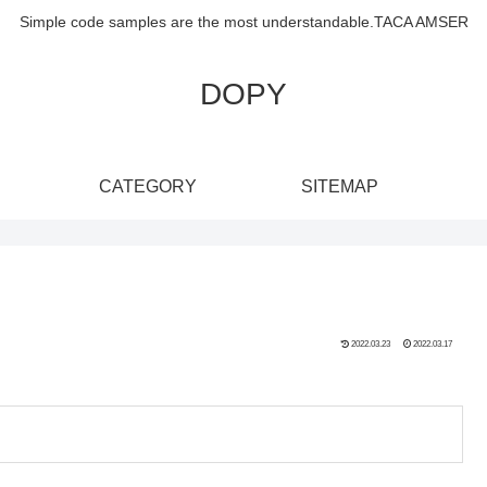
Simple code samples are the most understandable.TACA AMSER
DOPY
CATEGORY
SITEMAP
2022.03.23
2022.03.17