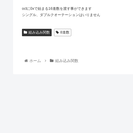
octに0xで始まる16進数を渡す事ができます
シングル、ダブルクオーテーションはいりません
組み込み関数
8進数
ホーム
組み込み関数