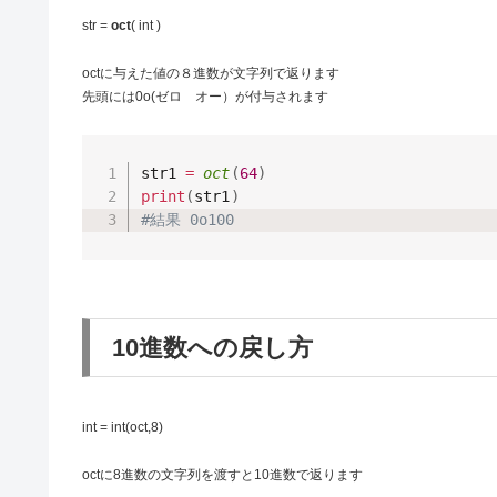
str =
oct
( int )
octに与えた値の８進数が文字列で返ります
先頭には0o(ゼロ オー）が付与されます
str1 
=
oct
(
64
)
print
(
str1
)
#結果 0o100
10進数への戻し方
int = int(oct,8)
octに8進数の文字列を渡すと10進数で返ります