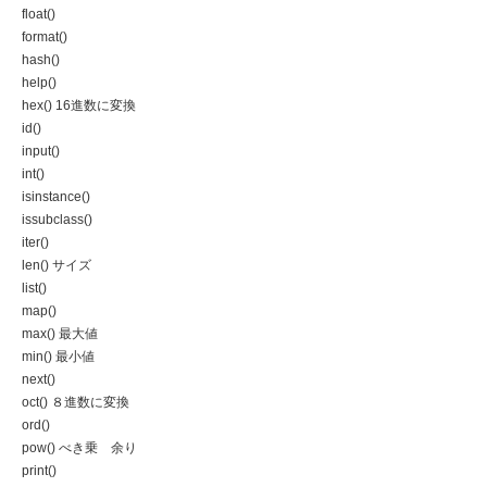
float()
format()
hash()
help()
hex() 16進数に変換
id()
input()
int()
isinstance()
issubclass()
iter()
len() サイズ
list()
map()
max() 最大値
min() 最小値
next()
oct() ８進数に変換
ord()
pow() べき乗 余り
print()