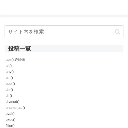
投稿一覧
abs() 絶対値
all()
any()
bin()
bool()
chr()
dir()
divmod()
enumerate()
eval()
exec()
filter()