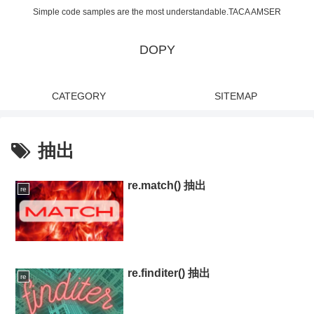
Simple code samples are the most understandable.TACA AMSER
DOPY
CATEGORY
SITEMAP
抽出
re.match() 抽出
re
re.finditer() 抽出
re