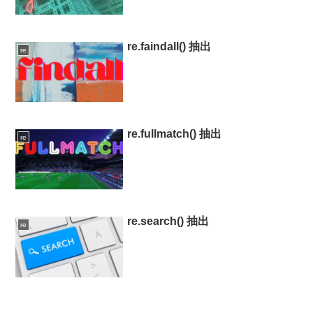
re.faindall() 抽出
re
re.fullmatch() 抽出
re
re.search() 抽出
re