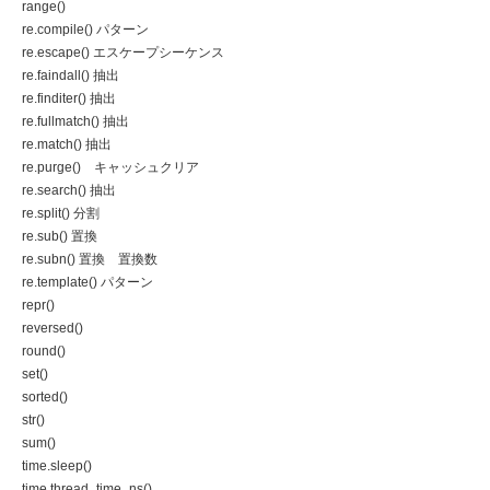
range()
re.compile() パターン
re.escape() エスケープシーケンス
re.faindall() 抽出
re.finditer() 抽出
re.fullmatch() 抽出
re.match() 抽出
re.purge() キャッシュクリア
re.search() 抽出
re.split() 分割
re.sub() 置換
re.subn() 置換 置換数
re.template() パターン
repr()
reversed()
round()
set()
sorted()
str()
sum()
time.sleep()
time.thread_time_ns()