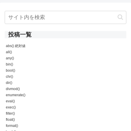
投稿一覧
abs() 絶対値
all()
any()
bin()
bool()
chr()
dir()
divmod()
enumerate()
eval()
exec()
filter()
float()
format()