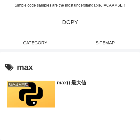
Simple code samples are the most understandable.TACA AMSER
DOPY
CATEGORY
SITEMAP
max
max() 最大値
組み込み関数