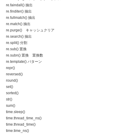
re.faindall() 抽出
re.finditer() 抽出
re.fullmatch() 抽出
re.match() 抽出
re.purge() キャッシュクリア
re.search() 抽出
re.split() 分割
re.sub() 置換
re.subn() 置換 置換数
re.template() パターン
repr()
reversed()
round()
set()
sorted()
str()
sum()
time.sleep()
time.thread_time_ns()
time.thread_time()
time.time_ns()