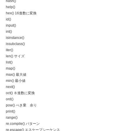
hash()
help()
hex() 16進数に変換
id()
input()
int()
isinstance()
issubclass()
iter()
len() サイズ
list()
map()
max() 最大値
min() 最小値
next()
oct() ８進数に変換
ord()
pow() べき乗 余り
print()
range()
re.compile() パターン
re.escape() エスケープシーケンス